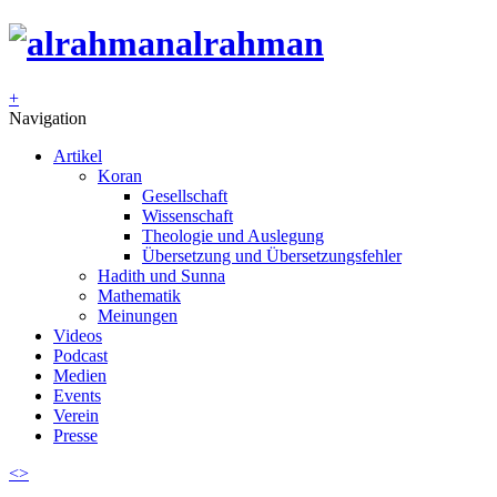
alrahman
+
Navigation
Artikel
Koran
Gesellschaft
Wissenschaft
Theologie und Auslegung
Übersetzung und Übersetzungsfehler
Hadith und Sunna
Mathematik
Meinungen
Videos
Podcast
Medien
Events
Verein
Presse
<
>