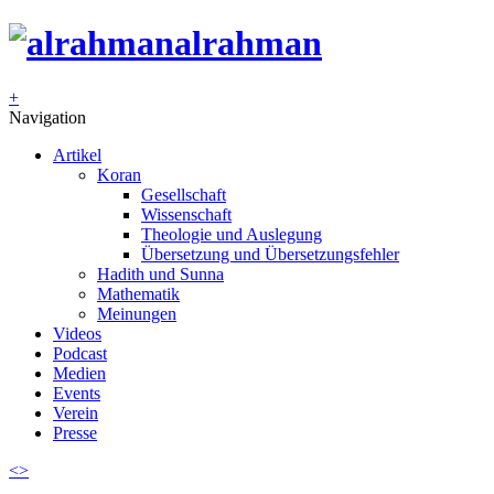
alrahman
+
Navigation
Artikel
Koran
Gesellschaft
Wissenschaft
Theologie und Auslegung
Übersetzung und Übersetzungsfehler
Hadith und Sunna
Mathematik
Meinungen
Videos
Podcast
Medien
Events
Verein
Presse
<
>