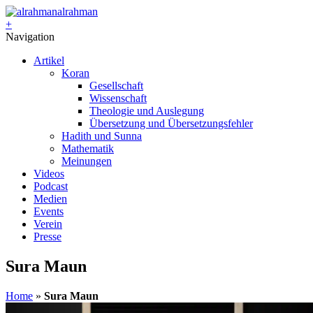
alrahman
+
Navigation
Artikel
Koran
Gesellschaft
Wissenschaft
Theologie und Auslegung
Übersetzung und Übersetzungsfehler
Hadith und Sunna
Mathematik
Meinungen
Videos
Podcast
Medien
Events
Verein
Presse
Sura Maun
Home
»
Sura Maun