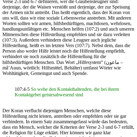
Verse 2-3 und 6-7 definieren, wer die Glaubensleugner sind:
derjenige, der die Waisen verstößt und derjenige, der zur Speisung
der Armen nicht antreibt. Das heißt eigentlich, dass der Koran von
uns will, dass wir eine soziale Lebensweise anstreben. Mit anderen
Worten sollten wir armen, hilfsbedürftigen, machtlosen, wehrlosen,
handlungsunfähigen etc. Menschen helfen (107:2) und auch unseren
Mitmenschen diese Hilfestellung empfehlen und sie dazu verleiten
(107:3). Außerdem verhindern diese Leugner auch jegliche
Hilfestellung, heißt es im letzten Vers (107:7). Nebst dem, dass die
Person also weder Hilfe leistet noch die Hilfestellung empfiehlt,
verhindert sie noch zusätzlich die Hilfestellung für die
hilfsbedürftigen Menschen. Das Wort „Hilfesystem“ (ماعون –
mâ’Auun, wörtlich: Hilfsmittel, Behälter) umfasst Wörter wie
Wohltätigkeit, Gemeingut und auch Spende.
107:4-5
So wehe den Kontakthaltenden, die bei ihrem
Kontaktgebet geistesabwesend sind
Der Koran verflucht diejenigen Menschen, welche diese
Hilfestellung nicht leisten, antreiben oder empfehlen oder sie gar
verhindern. In einem Satz zusammengefasst würde das bedeuten,
dass ein Mensch, welcher die Kriterien der Verse 2-3 und 6-7 erfüllt,
die Religion für Lüge erklärt. Hier können wir ganz klar