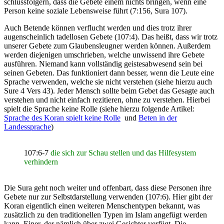
schlussfolgern, dass die Gebete einem nichts bringen, wenn eine
Person keine soziale Lebensweise führt (7:156, Sura 107).
Auch Betende können verflucht werden und dies trotz ihrer
augenscheinlich tadellosen Gebete (107:4). Das heißt, dass wir trotz
unserer Gebete zum Glaubensleugner werden können. Außerdem
werden diejenigen umschrieben, welche unwissend ihre Gebete
ausführen. Niemand kann vollständig geistesabwesend sein bei
seinen Gebeten. Das funktioniert dann besser, wenn die Leute eine
Sprache verwenden, welche sie nicht verstehen (siehe hierzu auch
Sure 4 Vers 43). Jeder Mensch sollte beim Gebet das Gesagte auch
verstehen und nicht einfach rezitieren, ohne zu verstehen. Hierbei
spielt die Sprache keine Rolle (siehe hierzu folgende Artikel:
Sprache des Koran spielt keine Rolle
und
Beten in der
Landessprache
)
107:6-7
die sich zur Schau stellen und das Hilfesystem
verhindern
Die Sura geht noch weiter und offenbart, dass diese Personen ihre
Gebete nur zur Selbstdarstellung verwenden (107:6). Hier gibt der
Koran eigentlich einen weiteren Menschentypen bekannt, was
zusätzlich zu den traditionellen Typen im Islam angefügt werden
kann. Einer, der nämlich über zwei Gesichter verfügt. Die