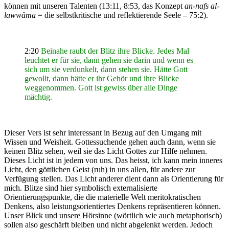
können mit unseren Talenten (13:11, 8:53, das Konzept
an-nafs al-
lawwâma
= die selbstkritische und reflektierende Seele – 75:2).
2:20
Beinahe raubt der Blitz ihre Blicke. Jedes Mal
leuchtet er für sie, dann gehen sie darin und wenn es
sich um sie verdunkelt, dann stehen sie. Hätte Gott
gewollt, dann hätte er ihr Gehör und ihre Blicke
weggenommen. Gott ist gewiss über alle Dinge
mächtig.
Dieser Vers ist sehr interessant in Bezug auf den Umgang mit
Wissen und Weisheit. Gottessuchende gehen auch dann, wenn sie
keinen Blitz sehen, weil sie das Licht Gottes zur Hilfe nehmen.
Dieses Licht ist in jedem von uns. Das heisst, ich kann mein inneres
Licht, den göttlichen Geist (ruh) in uns allen, für andere zur
Verfügung stellen. Das Licht anderer dient dann als Orientierung für
mich. Blitze sind hier symbolisch externalisierte
Orientierungspunkte, die die materielle Welt meritokratischen
Denkens, also leistungsorientiertes Denkens repräsentieren können.
Unser Blick und unsere Hörsinne (wörtlich wie auch metaphorisch)
sollen also geschärft bleiben und nicht abgelenkt werden. Jedoch