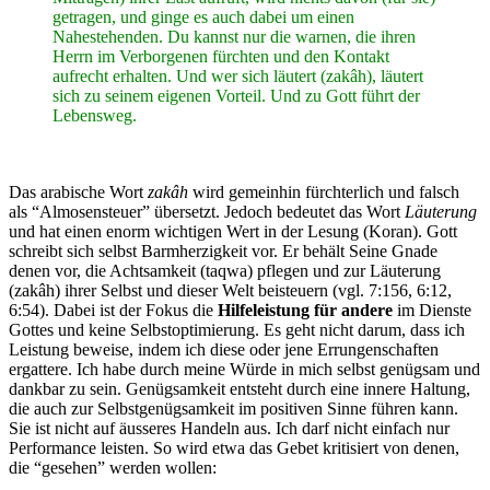
getragen, und ginge es auch dabei um einen
Nahestehenden. Du kannst nur die warnen, die ihren
Herrn im Verborgenen fürchten und den Kontakt
aufrecht erhalten. Und wer sich läutert (zakâh), läutert
sich zu seinem eigenen Vorteil. Und zu Gott führt der
Lebensweg.
Das arabische Wort
zakâh
wird gemeinhin fürchterlich und falsch
als “Almosensteuer” übersetzt. Jedoch bedeutet das Wort
Läuterung
und hat einen enorm wichtigen Wert in der Lesung (Koran). Gott
schreibt sich selbst Barmherzigkeit vor. Er behält Seine Gnade
denen vor, die Achtsamkeit (taqwa) pflegen und zur Läuterung
(zakâh) ihrer Selbst und dieser Welt beisteuern (vgl. 7:156, 6:12,
6:54). Dabei ist der Fokus die
Hilfeleistung für andere
im Dienste
Gottes und keine Selbstoptimierung. Es geht nicht darum, dass ich
Leistung beweise, indem ich diese oder jene Errungenschaften
ergattere. Ich habe durch meine Würde in mich selbst genügsam und
dankbar zu sein. Genügsamkeit entsteht durch eine innere Haltung,
die auch zur Selbstgenügsamkeit im positiven Sinne führen kann.
Sie ist nicht auf äusseres Handeln aus. Ich darf nicht einfach nur
Performance leisten. So wird etwa das Gebet kritisiert von denen,
die “gesehen” werden wollen: