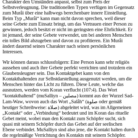
Charakter den Umständen anpasst, selbst zum Preis der
Selbstverleugnung. Die traditionellen Typen verfügen im Gegensatz
zum Murâi über eine halbwegs berechenbare innere Einstellung.
Beim Typ „Murâi“ kann man nicht davon sprechen, weil dieser
seine Gebete zum Einsatz bringt, um das Vertrauen einer Person zu
gewinnen, jedoch besitzt er nicht im geringsten eine Ehrlichkeit. Er
ist jemand, der seine Gebete verwendet, um bei anderen Menschen
ein tolles Bild abzugeben und davon zu profitieren. Ein Murâi
ändert dauernd seinen Charakter nach seinen persönlichen
Interessen.
Wir können daraus schlussfolgern: Eine Person kann sehr religiös
aussehen und auch ihre Gebete perfekt verrichten und trotzdem ein
Glaubensleugner sein. Das Kontaktgebet kann von den
Kontakthaltenden zur Selbstdarstellung ausgenutzt werden, um die
Menschen hinter das Licht zu führen. Diese Leute, welche das
ausnutzen, werden vom Koran verflucht (107:4). Das Wort
“kontakthaltend” (muSalliyn – مصلين) kommt aus der Wurzel Sad-
Lam-Waw, wovon auch das Wort „Salâh“ (صلوة oder gemäß
heutiger Schreibweise: صلاة) abgeleitet wird, was im Allgemeinen
„Kontakt“ oder „Verbindung“ bedeutet und im Koran das rituelle
Gebet meint, wobei man den Kontakt zum Schöpfer sucht, sich
quasi mit seinem Schöpfer durch das Gebet auf der seelischen
Ebene verbindet. MuSalliyn sind also jene, die Kontakt halten durch
die regelmäßige Verrichtung des Kontakts mit seinem Schöpfer.