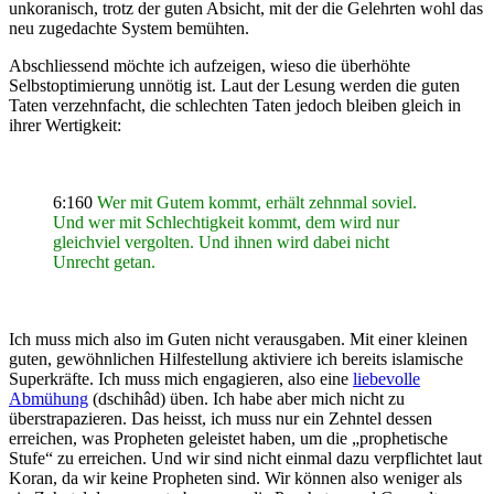
unkoranisch, trotz der guten Absicht, mit der die Gelehrten wohl das
neu zugedachte System bemühten.
Abschliessend möchte ich aufzeigen, wieso die überhöhte
Selbstoptimierung unnötig ist. Laut der Lesung werden die guten
Taten verzehnfacht, die schlechten Taten jedoch bleiben gleich in
ihrer Wertigkeit:
6:160
Wer mit Gutem kommt, erhält zehnmal soviel.
Und wer mit Schlechtigkeit kommt, dem wird nur
gleichviel vergolten. Und ihnen wird dabei nicht
Unrecht getan.
Ich muss mich also im Guten nicht verausgaben. Mit einer kleinen
guten, gewöhnlichen Hilfestellung aktiviere ich bereits islamische
Superkräfte. Ich muss mich engagieren, also eine
liebevolle
Abmühung
(dschihâd) üben. Ich habe aber mich nicht zu
überstrapazieren. Das heisst, ich muss nur ein Zehntel dessen
erreichen, was Propheten geleistet haben, um die „prophetische
Stufe“ zu erreichen. Und wir sind nicht einmal dazu verpflichtet laut
Koran, da wir keine Propheten sind. Wir können also weniger als