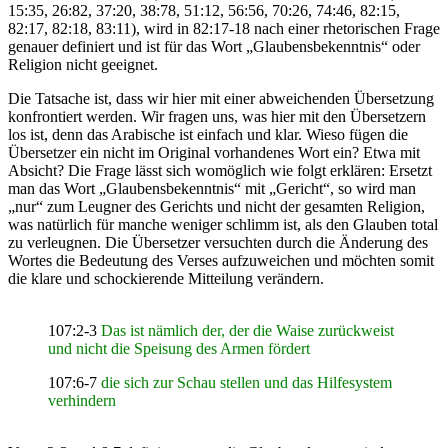
15:35, 26:82, 37:20, 38:78, 51:12, 56:56, 70:26, 74:46, 82:15,
82:17, 82:18, 83:11), wird in 82:17-18 nach einer rhetorischen Frage
genauer definiert und ist für das Wort „Glaubensbekenntnis“ oder
Religion nicht geeignet.
Die Tatsache ist, dass wir hier mit einer abweichenden Übersetzung
konfrontiert werden. Wir fragen uns, was hier mit den Übersetzern
los ist, denn das Arabische ist einfach und klar. Wieso fügen die
Übersetzer ein nicht im Original vorhandenes Wort ein? Etwa mit
Absicht? Die Frage lässt sich womöglich wie folgt erklären: Ersetzt
man das Wort „Glaubensbekenntnis“ mit „Gericht“, so wird man
„nur“ zum Leugner des Gerichts und nicht der gesamten Religion,
was natürlich für manche weniger schlimm ist, als den Glauben total
zu verleugnen. Die Übersetzer versuchten durch die Änderung des
Wortes die Bedeutung des Verses aufzuweichen und möchten somit
die klare und schockierende Mitteilung verändern.
107:2-3
Das ist nämlich der, der die Waise zurückweist
und nicht die Speisung des Armen fördert
107:6-7
die sich zur Schau stellen und das Hilfesystem
verhindern