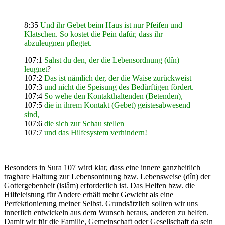
8:35
Und ihr Gebet beim Haus ist nur Pfeifen und
Klatschen. So kostet die Pein dafür, dass ihr
abzuleugnen pflegtet.
107:1
Sahst du den, der die Lebensordnung (dîn)
leugnet
?
107:2
Das ist nämlich der, der die Waise zurückweist
107:3
und nicht die Speisung des Bedürftigen fördert.
107:4
So wehe den Kontakthaltenden (Betenden),
107:5
die in ihrem Kontakt (Gebet) geistesabwesend
sind,
107:6
die sich zur Schau stellen
107:7
und das Hilfesystem verhindern!
Besonders in Sura 107 wird klar, dass eine innere ganzheitlich
tragbare Haltung zur Lebensordnung bzw. Lebensweise (dîn) der
Gottergebenheit (islâm) erforderlich ist. Das Helfen bzw. die
Hilfeleistung für Andere erhält mehr Gewicht als eine
Perfektionierung meiner Selbst. Grundsätzlich sollten wir uns
innerlich entwickeln aus dem Wunsch heraus, anderen zu helfen.
Damit wir für die Familie, Gemeinschaft oder Gesellschaft da sein