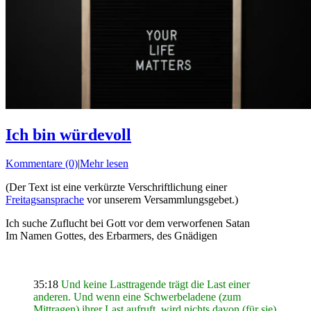
Ich bin würdevoll
Kommentare (0)
|
Mehr lesen
(Der Text ist eine verkürzte Verschriftlichung einer
Freitagsansprache
vor unserem Versammlungsgebet.)
Ich suche Zuflucht bei Gott vor dem verworfenen Satan
Im Namen Gottes, des Erbarmers, des Gnädigen
35:18
Und keine Lasttragende trägt die Last einer
anderen. Und wenn eine Schwerbeladene (zum
Mittragen) ihrer Last aufruft, wird nichts davon (für sie)