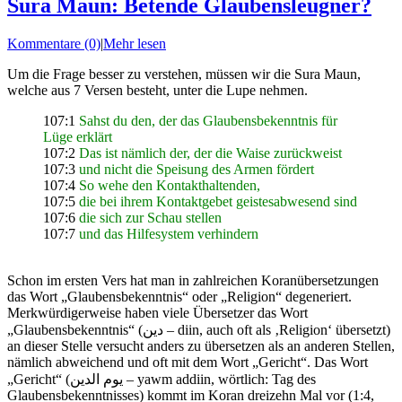
Sura Maun: Betende Glaubensleugner?
Kommentare (0)
|
Mehr lesen
Um die Frage besser zu verstehen, müssen wir die Sura Maun,
welche aus 7 Versen besteht, unter die Lupe nehmen.
107:1
Sahst du den, der das Glaubensbekenntnis für
Lüge erklärt
107:2
Das ist nämlich der, der die Waise zurückweist
107:3
und nicht die Speisung des Armen fördert
107:4
So wehe den Kontakthaltenden,
107:5
die bei ihrem Kontaktgebet geistesabwesend sind
107:6
die sich zur Schau stellen
107:7
und das Hilfesystem verhindern
Schon im ersten Vers hat man in zahlreichen Koranübersetzungen
das Wort „Glaubensbekenntnis“ oder „Religion“ degeneriert.
Merkwürdigerweise haben viele Übersetzer das Wort
„Glaubensbekenntnis“ (دين – diin, auch oft als ‚Religion‘ übersetzt)
an dieser Stelle versucht anders zu übersetzen als an anderen Stellen,
nämlich abweichend und oft mit dem Wort „Gericht“. Das Wort
„Gericht“ (يوم الدين – yawm addiin, wörtlich: Tag des
Glaubensbekenntnisses) kommt im Koran dreizehn Mal vor (1:4,