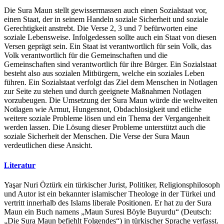
Die Sura Maun stellt gewissermassen auch einen Sozialstaat vor,
einen Staat, der in seinem Handeln soziale Sicherheit und soziale
Gerechtigkeit anstrebt. Die Verse 2, 3 und 7 befürworten eine
soziale Lebensweise. Infolgedessen sollte auch ein Staat von diesen
Versen geprägt sein. Ein Staat ist verantwortlich für sein Volk, das
Volk verantwortlich für die Gemeinschaften und die
Gemeinschaften sind verantwortlich für ihre Bürger. Ein Sozialstaat
besteht also aus sozialen Mitbürgern, welche ein soziales Leben
führen. Ein Sozialstaat verfolgt das Ziel dem Menschen in Notlagen
zur Seite zu stehen und durch geeignete Maßnahmen Notlagen
vorzubeugen. Die Umsetzung der Sura Maun würde die weltweiten
Notlagen wie Armut, Hungersnot, Obdachlosigkeit und etliche
weitere soziale Probleme lösen und ein Thema der Vergangenheit
werden lassen. Die Lösung dieser Probleme unterstützt auch die
soziale Sicherheit der Menschen. Die Verse der Sura Maun
verdeutlichen diese Ansicht.
Literatur
Yaşar Nuri Öztürk ein türkischer Jurist, Politiker, Religionsphilosoph
und Autor ist ein bekannter islamischer Theologe in der Türkei und
vertritt innerhalb des Islams liberale Positionen. Er hat zu der Sura
Maun ein Buch namens „Maun Suresi Böyle Buyurdu“ (Deutsch:
„Die Sura Maun befiehlt Folgendes“) in türkischer Sprache verfasst.